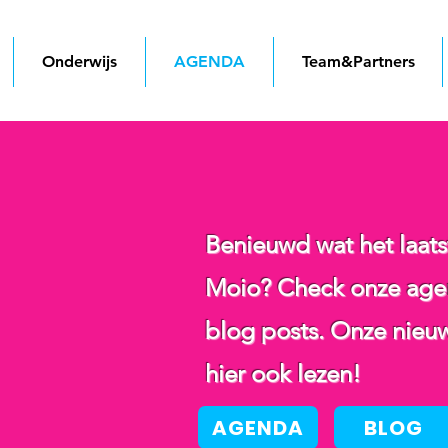
Onderwijs
AGENDA
Team&Partners
Benieuwd wat het laats
Moio? Check onze agen
blog posts. Onze nieuw
hier ook lezen!
AGENDA
BLOG