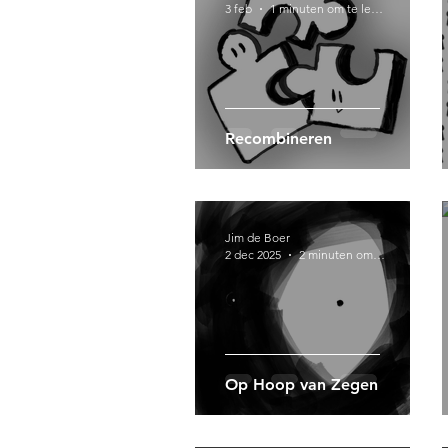
3 feb
1 minuten om te lezen
Recombineren
Jim de Boer
2 dec 2025
2 minuten om te lezen
Op Hoop van Zegen