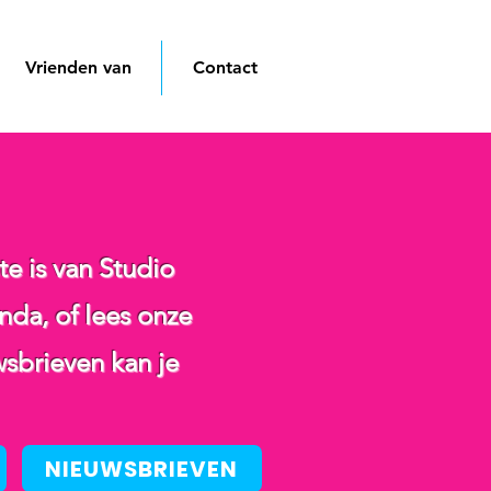
Vrienden van
Contact
te is van Studio
da, of lees onze
sbrieven kan je
NIEUWSBRIEVEN