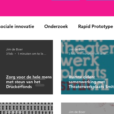
ociale innovatie
Onderzoek
Rapid Prototype
raak
Jim de Boer
Jim de Boer
3 feb
1 minuten om te lezen
3 feb
1 minuten om te lezen
Zorg voor de hele mens –
Ruimte delen:
met steun van het
samenwerking met
Druckerfonds
Theaterwerkplaats Smit
Jim de Boer
Jim de Boer