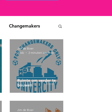
Changemakers
Jim de Boer
3 feb
2 minuten om te lezen
Ruimte om verder te
bouwen
Jim de Boer