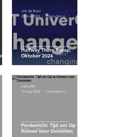
Jim de Boer
28 nov 2024
5 minuten om te lezen
Halfway There Recap,
t.
Oktober 2024
nathal68
14 aug 2024
3 minuten om te lezen
Persbericht: Tijd om Op te
Komen voor Docenten