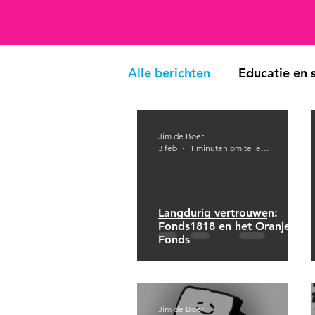
Alle berichten
Educatie en s
Kunst en cultuur
Doorb
Jim de Boer
3 feb
1 minuten om te lezen
Langdurig vertrouwen:
Fonds1818 en het Oranje
Fonds
Jim de Boer