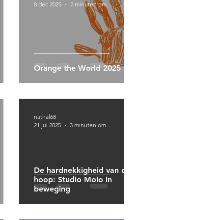
8 dec 2025
2 minuten om te lezen
Orange the World 2025
nathal68
21 jul 2025
3 minuten om te lezen
De hardnekkigheid van de
hoop: Studio Moio in
beweging