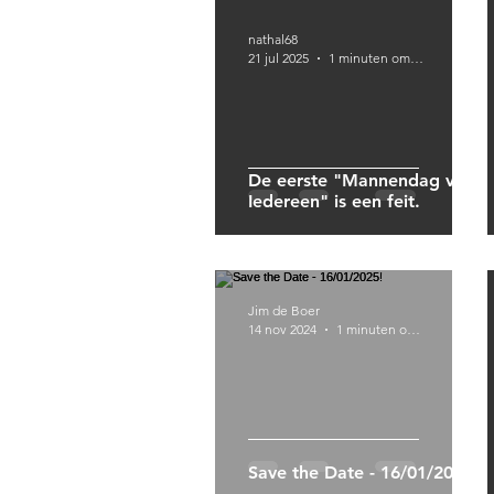
nathal68
21 jul 2025
1 minuten om te lezen
De eerste "Mannendag voor
Iedereen" is een feit.
Jim de Boer
14 nov 2024
1 minuten om te lezen
Save the Date - 16/01/2025!