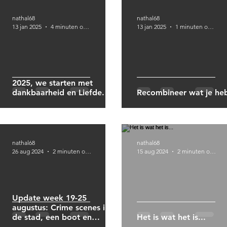
nathal68
nathal68
13 jan 2025
4 minuten om te lezen
13 jan 2025
1 minuten om te lezen
2025, we starten met
dankbaarheid en Liefde.
Recombineer wat je heb
nathal68
nathal68
26 aug 2024
2 minuten om te lezen
15 aug 2024
2 minuten om te lezen
Update week 19-25
augustus: Crime scenes in
de stad, een boot en
Het is wat het is...
theatrale start.