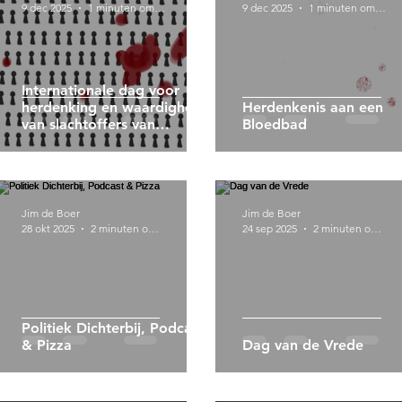
9 dec 2025
1 minuten om te lezen
9 dec 2025
1 minuten om te lezen
Internationale dag voor
herdenking en waardigheid
Herdenkenis aan een
van slachtoffers van
Bloedbad
genocide en ter voorkoming
van dit misdrijf
Jim de Boer
Jim de Boer
28 okt 2025
2 minuten om te lezen
24 sep 2025
2 minuten om te lezen
Politiek Dichterbij, Podcast
& Pizza
Dag van de Vrede