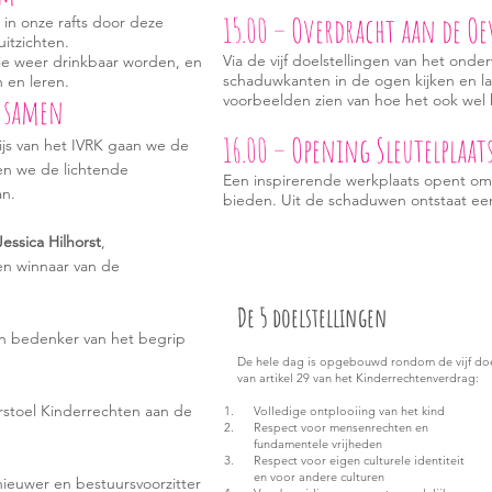
15.00 – Overdracht aan de Oe
 in onze rafts door deze
itzichten.
Via de vijf doelstellingen van het onde
ie weer drinkbaar worden, en
schaduwkanten in de ogen kijken en l
 en leren.
voorbeelden zien van hoe het ook wel 
n samen
16.00 – Opening Sleutelplaat
wijs van het IVRK gaan we de
en we de lichtende
Een inspirerende werkplaats opent om
an.
bieden. Uit de schaduwen ontstaat een
Jessica Hilhorst
,
en winnaar van de
De 5 doelstellingen
 bedenker van het begrip
De hele dag is opgebouwd rondom de vijf doe
van artikel 29 van het Kinderrechtenverdrag:
rstoel Kinderrechten aan de
Volledige ontplooiing van het kind
Respect voor mensenrechten en
fundamentele vrijheden
Respect voor eigen culturele identiteit
en voor andere culturen
ieuwer en bestuursvoorzitter