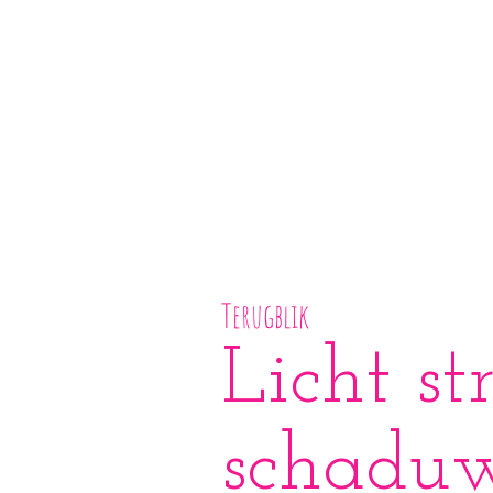
Terugblik
Licht st
schadu