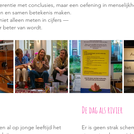
entie met conclusies, maar een oefening in menselijkh
gen en samen betekenis maken.
iet alleen meten in cijfers —
r beter van wordt.
De dag als rivier
n al op jonge leeftijd het
Er is geen strak sche