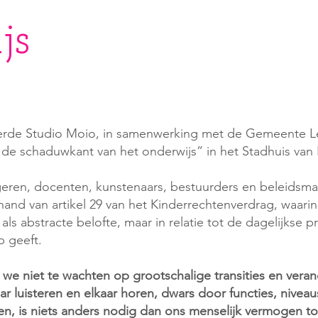
js
rde Studio Moio, in samenwerking met de Gemeente Le
 de schaduwkant van het onderwijs” in het Stadhuis van 
eren, docenten, kunstenaars, bestuurders en beleidsm
hand van artikel 29 van het Kinderrechtenverdrag, waarin 
als abstracte belofte, maar in relatie tot de dagelijkse p
p geeft.
e niet te wachten op grootschalige transities en veran
aar luisteren en elkaar horen, dwars door functies, nive
teren, is niets anders nodig dan ons menselijk vermogen t