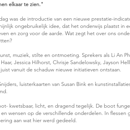
en elkaar te zien."
dag was de introductie van een nieuwe prestatie-indicat
jnlijk ongebruikelijk idee, dat het onderwijs plaatst in e
en en zorg voor de aarde. Wat zegt het over ons onderw
tten?
unst, muziek, stilte en ontmoeting. Sprekers als Li An P
Haar, Jessica Hilhorst, Chrisje Sandelowsky, Jayson Hel
juist vanuit de schaduw nieuwe initiatieven ontstaan.
ders, luisterkaarten van Susan Bink en kunstinstallaties
md.
oot- kwetsbaar, licht, en dragend tegelijk. De boot fung
 en wensen op de verschillende onderdelen. In flessen g
nnering aan wat hier werd gedeeld.