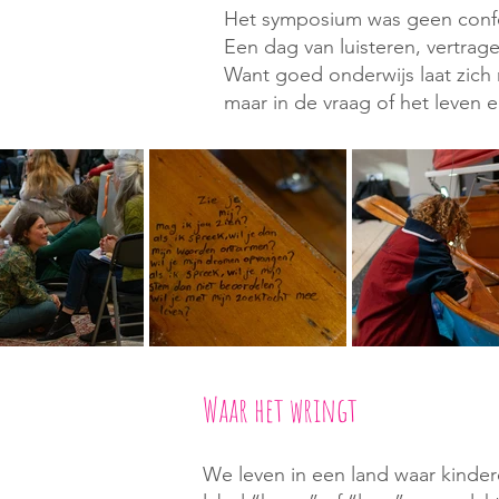
Het symposium was geen confer
Een dag van luisteren, vertra
Want goed onderwijs laat zich n
maar in de vraag of het leven e
Waar het wringt
We leven in een land waar kindere