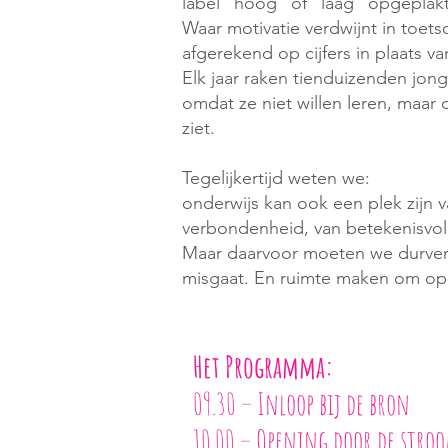
label “hoog” of “laag” opgeplakt
Waar motivatie verdwijnt in toet
afgerekend op cijfers in plaats v
Elk jaar raken tienduizenden jong
omdat ze niet willen leren, maar
ziet.
Tegelijkertijd weten we:
onderwijs kan ook een plek zijn va
verbondenheid, van betekenisvol
Maar daarvoor moeten we durven 
misgaat. En ruimte maken om op
Het Programma:
09.30 – Inloop bij de bron
10.00 – Opening door de stro