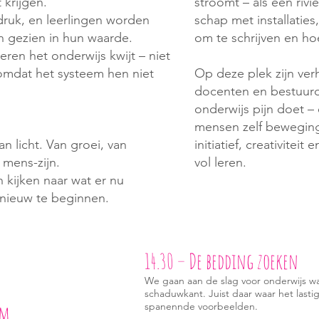
 krijgen.
stroomt – als een rivi
sdruk, en leerlingen worden
schap met installaties
an gezien in hun waarde.
om te schrijven en h
eren het onderwijs kwijt – niet
 omdat het systeem hen niet
Op deze plek zijn ver
docenten en bestuurd
onderwijs pijn doet –
mensen zelf bewegin
n licht. Van groei, van
initiatief, creativitei
 mens-zijn.
vol leren.
kijken naar wat er nu
nieuw te beginnen.
14.30 – De bedding zoeken
We gaan aan de slag voor onderwijs waa
schaduwkant. Juist daar waar het lasti
spanennde voorbeelden.​
om