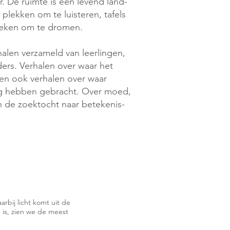
er. De ruimte is een levend land-
, plekken om te luisteren, tafels
oeken om te dromen.
halen verzameld van leerlingen,
ers. Verhalen over waar het
 en ook verhalen over waar
g hebben gebracht. Over moed,
t en de zoektocht naar betekenis-
rbij licht komt uit de
g is, zien we de meest