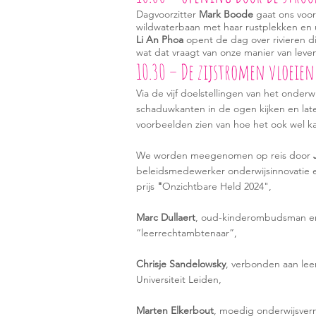
Dagvoorzitter
Mark Boode
gaat ons voor
wildwaterbaan met haar rustplekken en u
Li An Phoa
opent de dag over rivieren d
wat dat vraagt van onze manier van leven
10.30 – De zijstromen vloeie
Via de vijf doelstellingen van het onder
schaduwkanten in de ogen kijken en lat
voorbeelden zien van hoe het ook wel k
We worden meegenomen op reis door
beleidsmedewerker onderwijsinnovatie 
prĳs
"
Onzichtbare Held 2024"
,
Marc Dullaert
, oud-kinderombudsman en
“leerrechtambtenaar”,
Chrisje Sandelowsky
, verbonden aan lee
Universiteit Leiden,
Marten Elkerbout
, moedig onderwijsvern