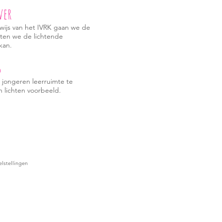
ver
rwijs van het IVRK gaan we de
aten we de lichtende
kan.
s
 jongeren leerruimte te
 lichten voorbeeld.
lstellingen