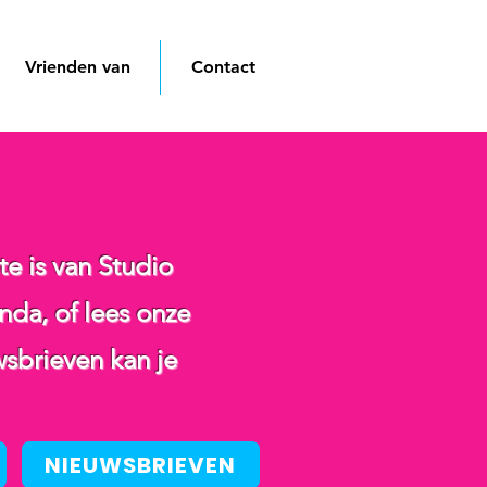
Vrienden van
Contact
te is van Studio
da, of lees onze
sbrieven kan je
NIEUWSBRIEVEN