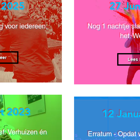
i 2025
27 Jun
 voor iedereen.
Nog 1 nachtje sl
het. W
eer
Lees 
t 2023
12 Janu
ef: Verhuizen én
Erratum - Opdat 