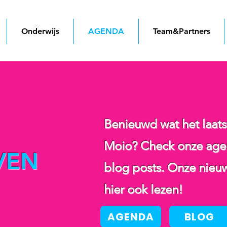
Onderwijs
AGENDA
Team&Partners
Benieuwd wat het laats
Moio? Check onze agen
VEN
blog posts. Onze nieuw
hier ook lezen!
AGENDA
BLOG