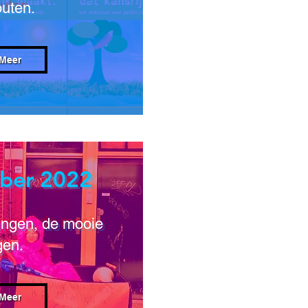
outen.
Meer
ber 2022
ingen, de mooie
gen.
Meer