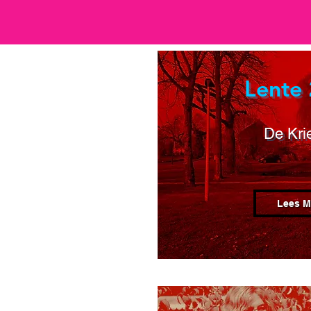
Lente
De Kri
Lees M