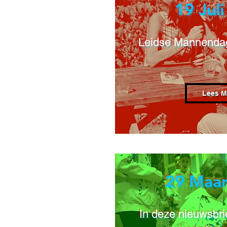
19 Jul
Leidse Mannendag
Lees M
29 Maar
In deze nieuwsbri