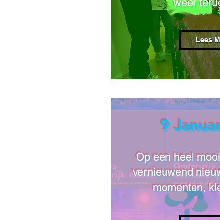
weer terug
Lees M
9 Janua
Op een heel mooi
vernieuwend nieuw
momenten, kle