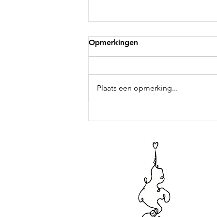
Langdurig vertrouwen:
Opmerkingen
Fonds1818 en het Oranje
Fonds
Afgelopen jaar werden we niet
alleen gedragen door
Plaats een opmerking...
vriendschap en samenwerking,
maar ook door langdurig
vertrouwen van fondsen die ons
werk al jaren volgen en mogelijk
maken. Fonds1818 is daarin ee