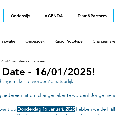
Onderwijs
AGENDA
Team&Partners
innovatie
Onderzoek
Rapid Prototype
Changemake
 2024
1 minuten om te lezen
 Date - 16/01/2025!
changemaker te worden? ...natuurlijk!
t iedereen uit om changemaker te worden! Jonge mens
 want op 
Donderdag 16 Januari, 2025
 hebben we de 
Hal