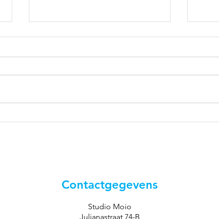
Zorg voor de hele mens –
met steun van het
Druckerfonds
We zijn dankbaar dat het
Druckerfonds heeft aangegeven
bij te dragen aan ons werk rond
mentale gezondheid van
jongeren. Die steun maakt het
Ruim
mogelijk om verder te gaan op
sam
een pad dat voor ons al langer
Thea
Contactgegevens
Studio Moio
Julianastraat 74-B