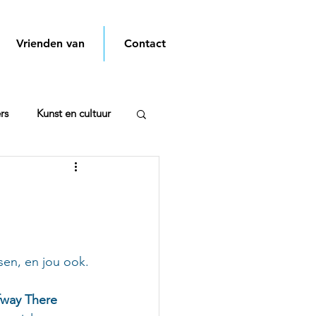
Vrienden van
Contact
rs
Kunst en cultuur
en, en jou ook.
fway There