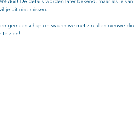
ate 
dus! De details worden later bekend, maar als je van 
l je dit niet missen.
 gemeenschap op waarin we met z'n allen nieuwe ding
 te zien!