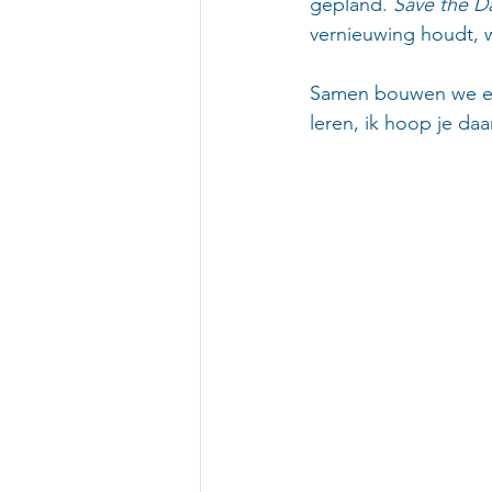
gepland. 
Save the D
vernieuwing houdt, wi
Samen bouwen we een
leren,
ik hoop je daar