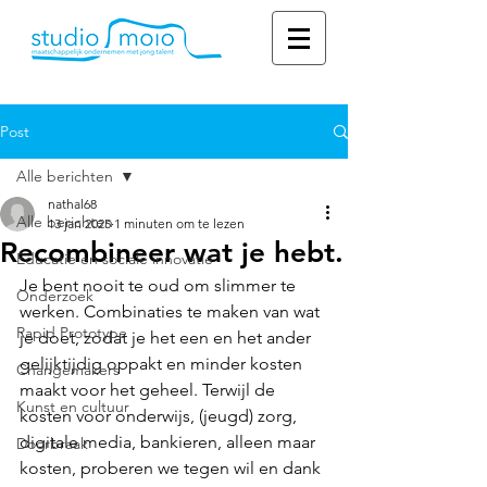
Post
Alle berichten
nathal68
Alle berichten
13 jan 2025
1 minuten om te lezen
Recombineer wat je hebt.
Educatie en sociale innovatie
Je bent nooit te oud om slimmer te 
Onderzoek
werken. Combinaties te maken van wat 
Rapid Prototype
je doet, zodat je het een en het ander 
gelijktijdig oppakt en minder kosten 
Changemakers
maakt voor het geheel. Terwijl de 
Kunst en cultuur
kosten voor onderwijs, (jeugd) zorg, 
digitale media, bankieren, alleen maar 
Doorbraak
kosten, proberen we tegen wil en dank 