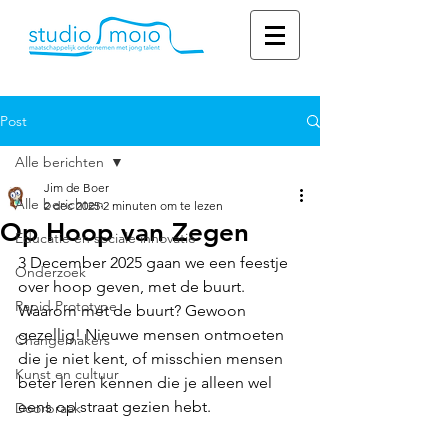
Post
Alle berichten
Jim de Boer
Alle berichten
2 dec 2025
2 minuten om te lezen
Op Hoop van Zegen
Educatie en sociale innovatie
3 December 2025 gaan we een feestje 
Onderzoek
over hoop geven, met de buurt.
Rapid Prototype
Waarom met de buurt? Gewoon 
gezellig! Nieuwe mensen ontmoeten 
Changemakers
die je niet kent, of misschien mensen 
Kunst en cultuur
beter leren kennen die je alleen wel 
eens op straat gezien hebt.
Doorbraak