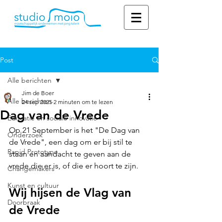
Post
Alle berichten
Jim de Boer
Alle berichten
24 sep 2025
2 minuten om te lezen
Dag van de Vrede
Educatie en sociale innovatie
Op 21 September is het "De Dag van 
Onderzoek
de Vrede", een dag om er bij stil te 
Rapid Prototype
staan en aandacht te geven aan de 
vrede die er is, of die er hoort te zijn.
Changemakers
Kunst en cultuur
Wij hijsen de Vlag van 
Doorbraak
de Vrede