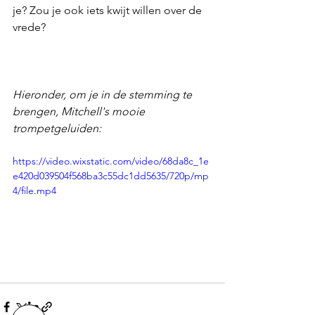
je? Zou je ook iets kwijt willen over de 
vrede?
Hieronder, om je in de stemming te 
brengen, Mitchell's mooie 
trompetgeluiden:
https://video.wixstatic.com/video/68da8c_1e
e420d039504f568ba3c55dc1dd5635/720p/mp
4/file.mp4