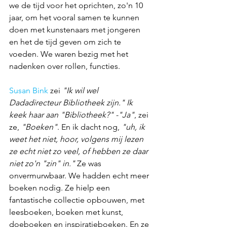
we de tijd voor het oprichten, zo'n 10 
jaar, om het vooral samen te kunnen 
doen met kunstenaars met jongeren 
en het de tijd geven om zich te 
voeden. We waren bezig met het 
nadenken over rollen, functies. 
Susan Bink
 zei
 "Ik wil wel 
Dadadirecteur Bibliotheek zijn." Ik 
keek haar aan "Bibliotheek?" -"Ja"
, zei 
ze, 
"Boeken"
. En ik dacht nog, 
"uh, ik 
weet het niet, hoor, volgens mij lezen 
ze echt niet zo veel, of hebben ze daar 
niet zo'n "zin" in."
 Ze was 
onvermurwbaar. We hadden echt meer 
boeken nodig. Ze hielp een 
fantastische collectie opbouwen, met 
leesboeken, boeken met kunst, 
doeboeken en inspiratieboeken. En ze 