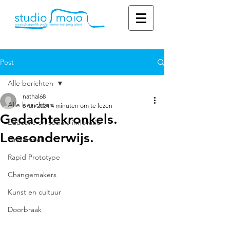
Post
Alle berichten
nathal68
Alle berichten
6 jan 2024
4 minuten om te lezen
Gedachtekronkels.
Educatie en sociale innovatie
Leesonderwijs.
Onderzoek
Rapid Prototype
Changemakers
Kunst en cultuur
Doorbraak