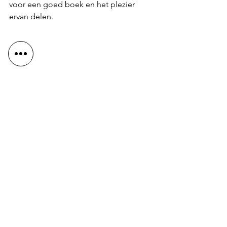
voor een goed boek en het plezier 
ervan delen. 
Wat kiezen jongeren als ze zelf mogen 
kiezen voor een boek? Zie hier 
jongeren, bij wie school is uitgevallen, 