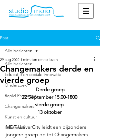
Post
Alle berichten
29 aug 2022
1 minuten om te lezen
Alle berichten
Changemakers derde en
Educatie en sociale innovatie
vierde groep
Onderzoek
Derde groep
Rapid Prototype
22 September 15.00-1800 
vierde groep 
Changemakers
13 oktober 
Kunst en cultuur
MDT UniverCity leidt een bijzondere 
Doorbraak
jongere groep op tot Changemakers 