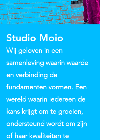
Studio Moio
Wij geloven in een
samenleving waarin waarde
en verbinding de
fundamenten vormen. Een
wereld waarin iedereen de
kans krijgt om te groeien,
ondersteund wordt om zijn
of haar kwaliteiten te